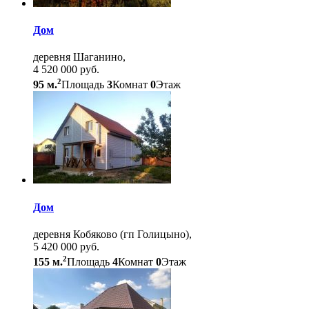
Дом
деревня Шаганино,
4 520 000 руб.
2
95 м.
Площадь
3
Комнат
0
Этаж
Дом
деревня Кобяково (гп Голицыно),
5 420 000 руб.
2
155 м.
Площадь
4
Комнат
0
Этаж