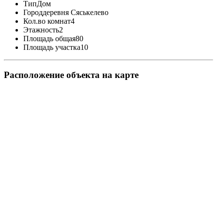
Тип
Дом
Город
деревня Сяськелево
Кол.во комнат
4
Этажность
2
Площадь общая
80
Площадь участка
10
Pасположение объекта на карте